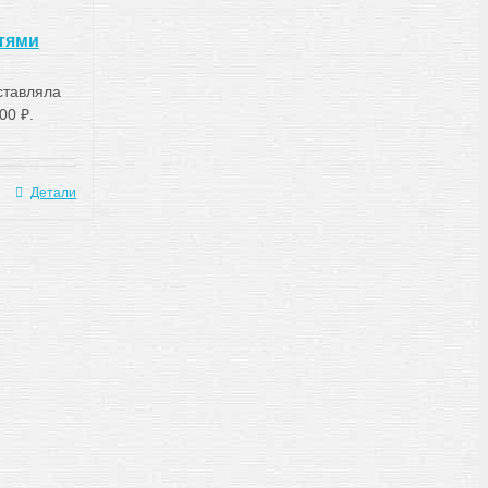
стями
ставляла
00 ₽.
Детали