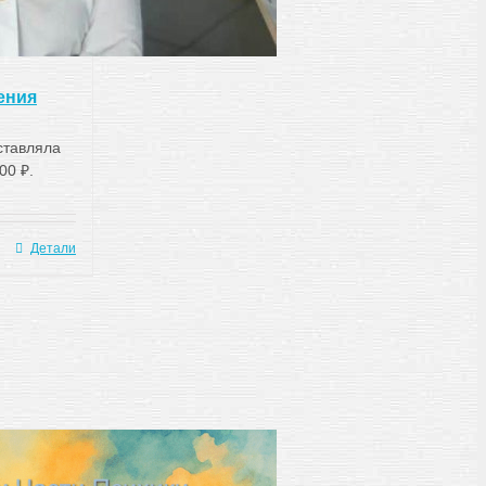
ения
ставляла
00 ₽.
Детали