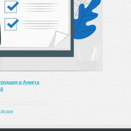
рукция и Анкета
ий
Детали