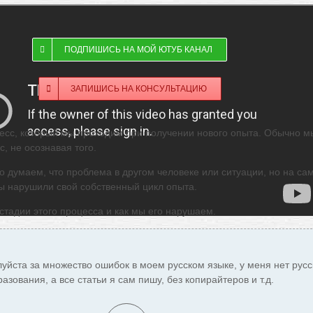
ПОДПИШИСЬ НА МОЙ ЮТУБ КАНАЛ
ЗАПИШИСЬ НА КОНСУЛЬТАЦИЮ
цесс, который мы проходим при получении нового опыта. Обычно м
, не осознавая того.
о думаем, что проблема в другом человеке или ситуации, но на са
мы нарушили свой собственный цикл опыта.
стадии этого процесса и как мы его нарушаем.
уйста за множество ошибок в моем русском языке, у меня нет русс
разования, а все статьи я сам пишу, без копирайтеров и т.д.