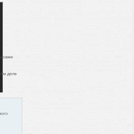
ы сами
мом деле
кого