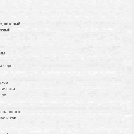
с, который
аждый
тим
м через
акое
тически
 по
 полностью
ас и как