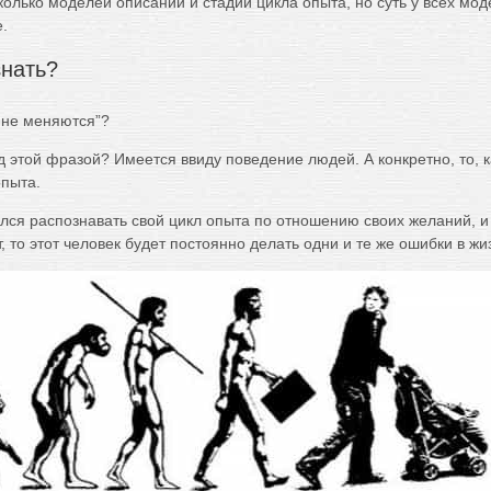
олько моделей описаний и стадий цикла опыта, но суть у всех мо
.
знать?
 не меняются”?
д этой фразой? Имеется ввиду поведение людей. А конкретно, то, 
опыта.
лся распознавать свой цикл опыта по отношению своих желаний, и 
, то этот человек будет постоянно делать одни и те же ошибки в жи