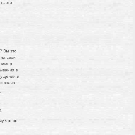
ть этот
? Вы это
на свои
пример
ывания в
щущения и
и значат.
т
р.
му что он