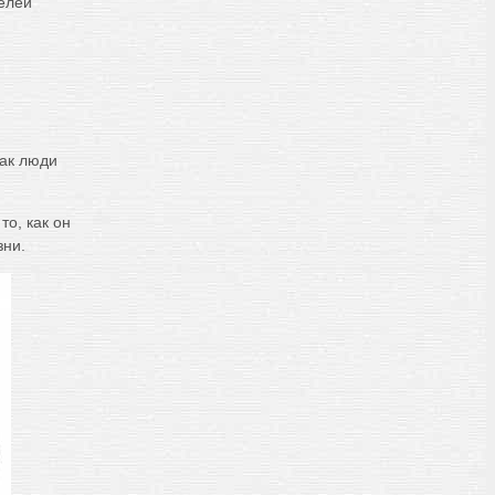
делей
как люди
то, как он
зни.