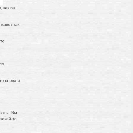
, как он
 живет так
это
по
го снова и
овать. Вы
какой-то