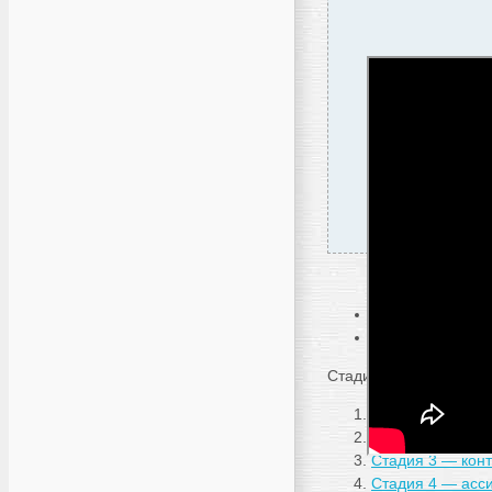
Что такое цикл 
Зачем мне это з
Стадии цикла опыта и
Стадия 1 — ощу
Стадия 2 — моб
Стадия 3 — конт
Стадия 4 — асси