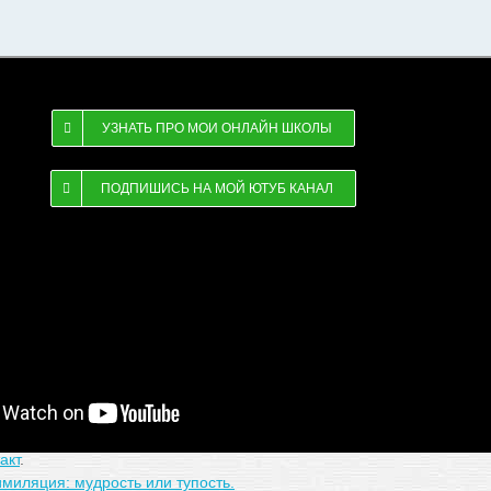
УЗНАТЬ ПРО МОИ ОНЛАЙН ШКОЛЫ
ПОДПИШИСЬ НА МОЙ ЮТУБ КАНАЛ
опыта?
нать?
 как мы сами их нарушаем:
щение и осознавание
.
илизация энергии
.
акт
.
миляция: мудрость или тупость.