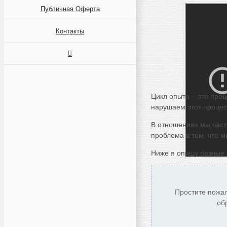
Публичная Оферта
Контакты
Цикл опыта – это про
нарушаем этот процесс
В отношениях мы част
проблема в том, что 
Ниже я опишу разные 
Простите пожал
об